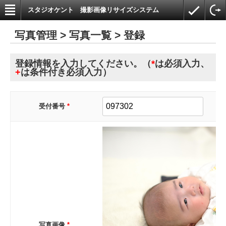
スタジオケント 撮影画像リサイズシステム
写真管理 > 写真一覧 > 登録
登録情報を入力してください。（
*
は必須入力、
+
は条件付き必須入力）
受付番号
*
写真画像
*