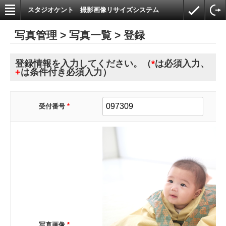
スタジオケント 撮影画像リサイズシステム
写真管理 > 写真一覧 > 登録
登録情報を入力してください。（
*
は必須入力、
+
は条件付き必須入力）
受付番号
*
写真画像
*