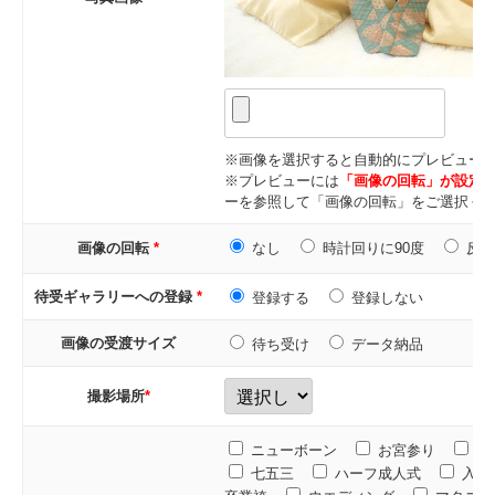
※画像を選択すると自動的にプレビュー
※プレビューには
「画像の回転」が設定
ーを参照して「画像の回転」をご選択く
画像の回転
*
なし
時計回りに90度
反時
待受ギャラリーへの登録
*
登録する
登録しない
画像の受渡サイズ
待ち受け
データ納品
撮影場所
*
ニューボーン
お宮参り
百
七五三
ハーフ成人式
入学